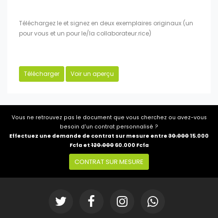
Téléchargez le et signez en deux exemplaires originaux (un
pour vous et un pour le/la collaborateur.rice)
Télécharger
Voir un aperçu
Vous ne retrouvez pas le document que vous cherchez ou avez-vous
besoin d'un contrat personnalisé ?
Effectuez une demande de contrat sur mesure entre
30.000
15.000
Fcfa et
120.000
60.000 Fcfa
CONTRAT SUR MESURE